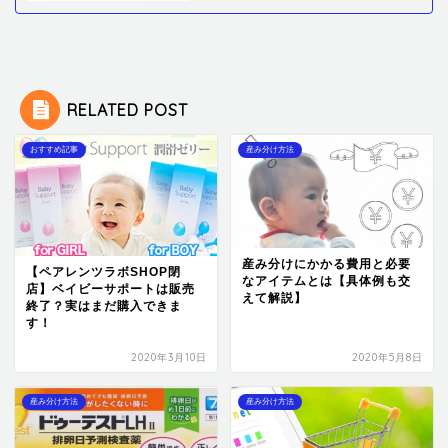
RELATED POST
おすすめ記事
産み分け方法
産み分けにかかる費用と必要
【ペアレンツラボSHOP閉
なアイテムとは【具体例も交
店】ベイビーサポートは販売
えて解説】
終了？実はまだ購入できま
す！
2020年3月10日
2020年5月8日
産み分け方法
産み分け方法